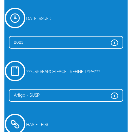
DATE ISSUED
2021
1
???JSP.SEARCH.FACET.REFINE.TYPE???
Artigo - SUSP
1
HAS FILE(S)