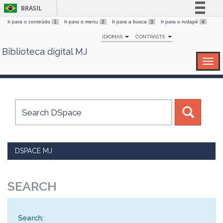
BRASIL
Ir para o conteúdo
1
Ir para o menu
2
Ir para a busca
3
Ir para o rodapé
4
Simplifique!
IDIOMAS
CONTRASTE
Comunica BR
Biblioteca digital MJ
Skip
Participe
navigation
Acesso à informação
Legislação
Canais
DSPACE MJ
SEARCH
Search: