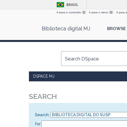
BRASIL
Ir para o conteúdo
1
Ir para o menu
2
Ir para
Skip
Biblioteca digital MJ
BROWSE
navigation
DSPACE MJ
SEARCH
Search:
for