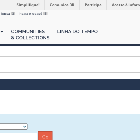
Simplifique!
Comunica BR
Participe
Acesso à infor
 a busca
3
Ir para o rodapé
4
COMMUNITIES
LINHA DO TEMPO
& COLLECTIONS