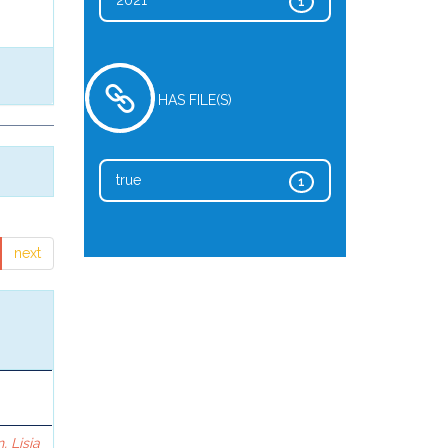
2021
1
HAS FILE(S)
true
1
next
, Lisia