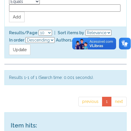
Results/Page
|
Sort items by
In order
Authors/record
Results 1-1 of 1 (Search time: 0.001 seconds).
previous
1
next
Item hits: