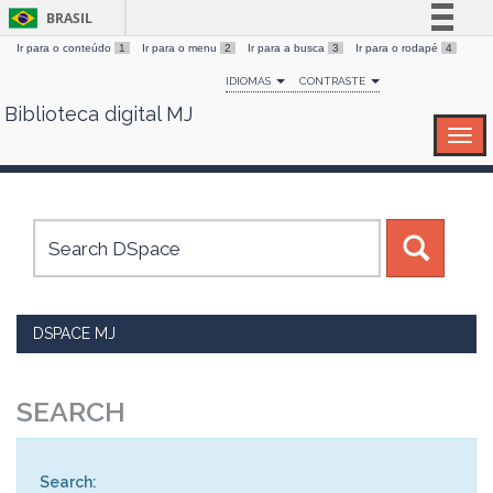
BRASIL
Ir para o conteúdo
1
Ir para o menu
2
Ir para a busca
3
Ir para o rodapé
4
Simplifique!
IDIOMAS
CONTRASTE
Comunica BR
Biblioteca digital MJ
Skip
Participe
navigation
Acesso à informação
Legislação
Canais
DSPACE MJ
SEARCH
Search: