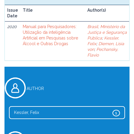
Issue
Title
Author(s)
Date
2020
Manual para Pesquisadores:
Brasil, Ministério da
Utilização da inteligência
Justiça e Segurança
Artificial em Pesquisas sobre
Pública
;
Kessler,
Álcool e Outras Drogas
Felix
;
Diemen, Lisia
von
;
Pechansky,
Flavio
AUTHOR
Kessler, Felix
1