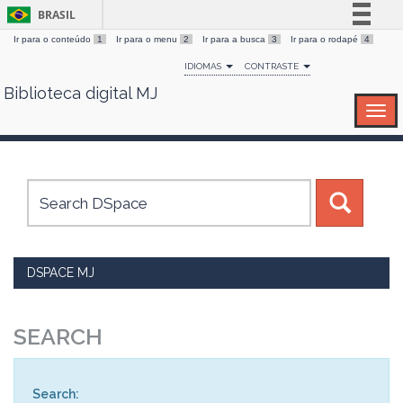
BRASIL
Ir para o conteúdo
1
Ir para o menu
2
Ir para a busca
3
Ir para o rodapé
4
Simplifique!
IDIOMAS
CONTRASTE
Comunica BR
Biblioteca digital MJ
Skip
Participe
navigation
Acesso à informação
Legislação
Canais
DSPACE MJ
SEARCH
Search: