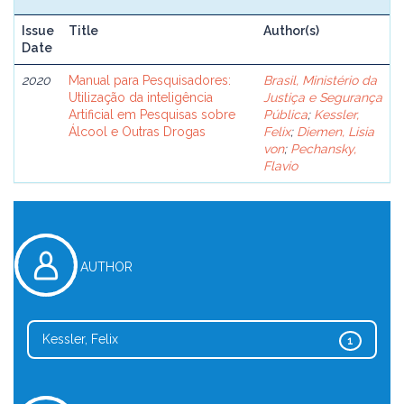
Issue
Title
Author(s)
Date
2020
Manual para Pesquisadores:
Brasil, Ministério da
Utilização da inteligência
Justiça e Segurança
Artificial em Pesquisas sobre
Pública
;
Kessler,
Álcool e Outras Drogas
Felix
;
Diemen, Lisia
von
;
Pechansky,
Flavio
AUTHOR
Kessler, Felix
1