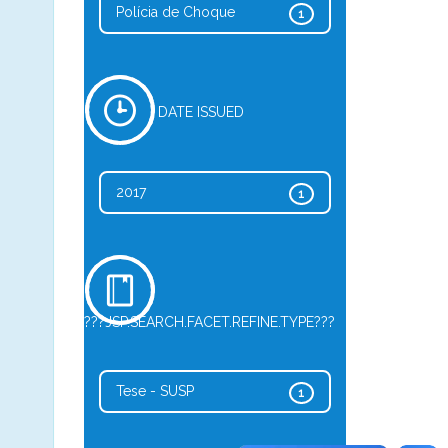
Polícia de Choque
1
DATE ISSUED
2017
1
???JSP.SEARCH.FACET.REFINE.TYPE???
Tese - SUSP
1