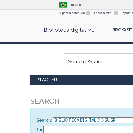
BRASIL
Ir para o conteúdo
1
Ir para o menu
2
Ir para
Skip
Biblioteca digital MJ
BROWSE
navigation
DSPACE MJ
SEARCH
Search:
for