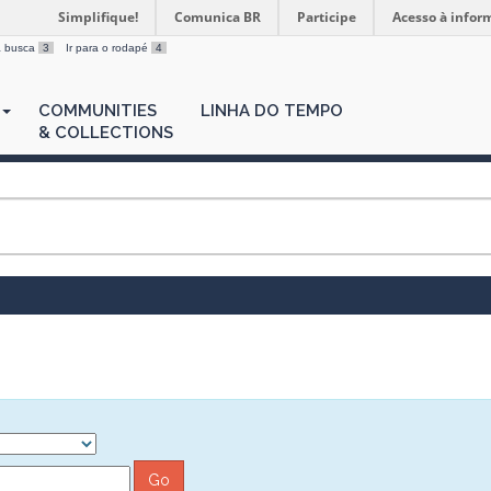
Simplifique!
Comunica BR
Participe
Acesso à infor
 a busca
3
Ir para o rodapé
4
COMMUNITIES
LINHA DO TEMPO
& COLLECTIONS