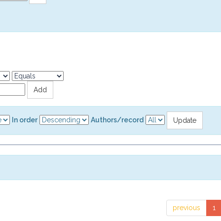
In order
Authors/record
previous
1