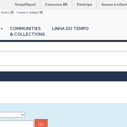
Simplifique!
Comunica BR
Participe
Acesso à infor
 a busca
3
Ir para o rodapé
4
COMMUNITIES
LINHA DO TEMPO
& COLLECTIONS