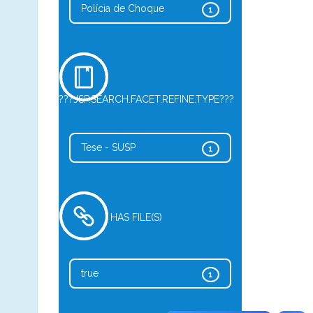
Polícia de Choque
1
???JSP.SEARCH.FACET.REFINE.TYPE???
Tese - SUSP
1
HAS FILE(S)
true
1