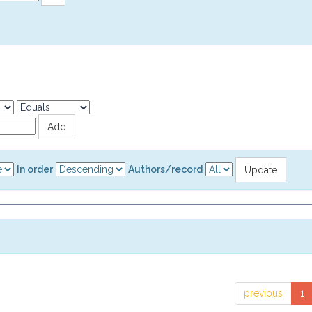
In order
Authors/record
previous
1