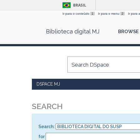
BRASIL
Ir para o conteúdo
1
Ir para o menu
2
Ir para
Skip
Biblioteca digital MJ
BROWSE
navigation
DSPACE MJ
SEARCH
Search:
for