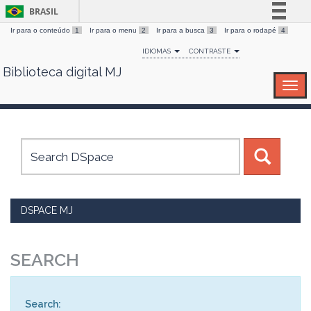
BRASIL
Ir para o conteúdo
1
Ir para o menu
2
Ir para a busca
3
Ir para o rodapé
4
Simplifique!
IDIOMAS
CONTRASTE
Comunica BR
Biblioteca digital MJ
Skip
Participe
navigation
Acesso à informação
Legislação
Canais
DSPACE MJ
SEARCH
Search: