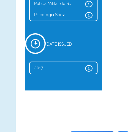
Polícia Militar do RJ
1
Psicologia Social
1
DATE ISSUED
2017
1