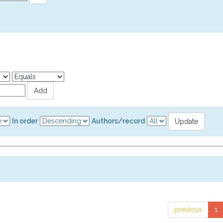
In order
Authors/record
previous
1