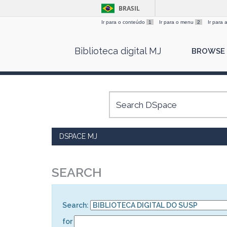
BRASIL
Ir para o conteúdo
1
Ir para o menu
2
Ir para
Skip
Biblioteca digital MJ
BROWSE
navigation
DSPACE MJ
SEARCH
Search:
for