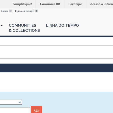
Simplifique!
Comunica BR
Participe
Acesso à infor
 a busca
3
Ir para o rodapé
4
COMMUNITIES
LINHA DO TEMPO
& COLLECTIONS