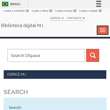
BRASIL
Ir para o conteúdo
1
Ir para o menu
2
Ir para a busca
3
Ir para o rodapé
4
Simplifique!
IDIOMAS
CONTRASTE
Comunica BR
Biblioteca digital MJ
Skip
Participe
navigation
Acesso à informação
Legislação
Canais
DSPACE MJ
SEARCH
Search: