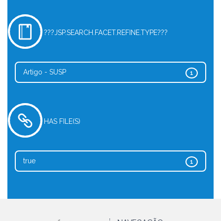
???JSP.SEARCH.FACET.REFINE.TYPE???
Artigo - SUSP
1
HAS FILE(S)
true
1