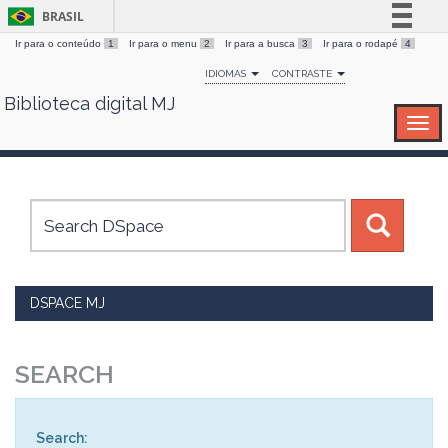
BRASIL
Ir para o conteúdo
1
Ir para o menu
2
Ir para a busca
3
Ir para o rodapé
4
Simplifique!
IDIOMAS
CONTRASTE
Comunica BR
Biblioteca digital MJ
Skip
Participe
navigation
Acesso à informação
Legislação
Canais
DSPACE MJ
SEARCH
Search: