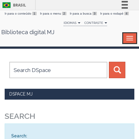
BRASIL
Ir para o conteúdo
1
Ir para o menu
2
Ir para a busca
3
Ir para o rodapé
4
Simplifique!
IDIOMAS
CONTRASTE
Comunica BR
Biblioteca digital MJ
Skip
Participe
navigation
Acesso à informação
Legislação
Canais
DSPACE MJ
SEARCH
Search: