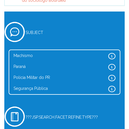
do sociólogo Bourdieu
SUBJECT
Machismo
1
Paraná
1
Polícia Militar do PR
1
Segurança Pública
1
???JSP.SEARCH.FACET.REFINE.TYPE???