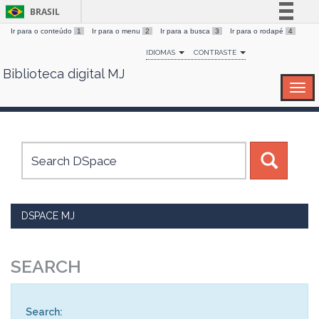
BRASIL
Ir para o conteúdo
1
Ir para o menu
2
Ir para a busca
3
Ir para o rodapé
4
Simplifique!
IDIOMAS
CONTRASTE
Comunica BR
Biblioteca digital MJ
Skip
Participe
navigation
Acesso à informação
Legislação
Canais
DSPACE MJ
SEARCH
Search: