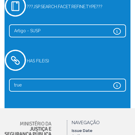
???JSP.SEARCH.FACET.REFINE.TYPE???
Artigo - SUSP
1
HAS FILE(S)
true
1
NAVEGAÇÃO
Issue Date