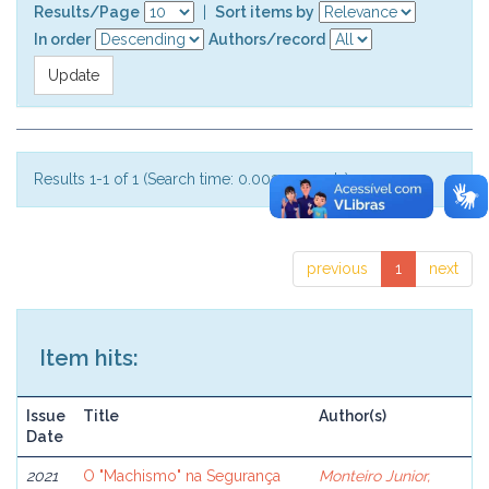
Results/Page
|
Sort items by
In order
Authors/record
Results 1-1 of 1 (Search time: 0.003 seconds).
previous
1
next
Item hits:
Issue
Title
Author(s)
Date
2021
O "Machismo" na Segurança
Monteiro Junior,