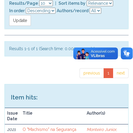
Results/Page
|
Sort items by
In order
Authors/record
Results 1-1 of 1 (Search time: 0.003 seconds).
previous
1
next
Item hits:
Issue
Title
Author(s)
Date
2021
O "Machismo" na Segurança
Monteiro Junior,