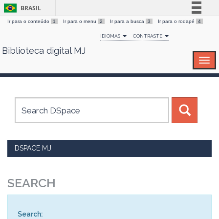
BRASIL
Ir para o conteúdo
1
Ir para o menu
2
Ir para a busca
3
Ir para o rodapé
4
Simplifique!
IDIOMAS
CONTRASTE
Comunica BR
Biblioteca digital MJ
Skip
Participe
navigation
Acesso à informação
Legislação
Canais
DSPACE MJ
SEARCH
Search: