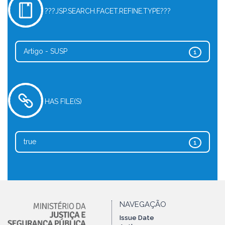
???JSP.SEARCH.FACET.REFINE.TYPE???
Artigo - SUSP
1
HAS FILE(S)
true
1
NAVEGAÇÃO
Issue Date