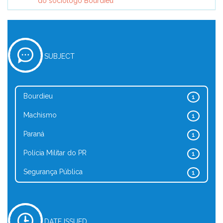
do sociólogo Bourdieu
SUBJECT
Bourdieu
1
Machismo
1
Paraná
1
Polícia Militar do PR
1
Segurança Pública
1
DATE ISSUED