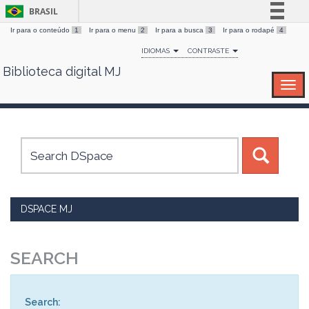
BRASIL
Ir para o conteúdo
1
Ir para o menu
2
Ir para a busca
3
Ir para o rodapé
4
Simplifique!
IDIOMAS
CONTRASTE
Comunica BR
Biblioteca digital MJ
Skip
Participe
navigation
Acesso à informação
Legislação
Canais
DSPACE MJ
SEARCH
Search: