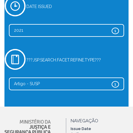
DATE ISSUED
2021
1
???JSP.SEARCH.FACET.REFINE.TYPE???
Artigo - SUSP
1
NAVEGAÇÃO
Issue Date