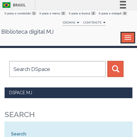
BRASIL
Ir para o conteúdo
1
Ir para o menu
2
Ir para a busca
3
Ir para o rodapé
4
Simplifique!
IDIOMAS
CONTRASTE
Comunica BR
Biblioteca digital MJ
Skip
Participe
navigation
Acesso à informação
Legislação
Canais
DSPACE MJ
SEARCH
Search: