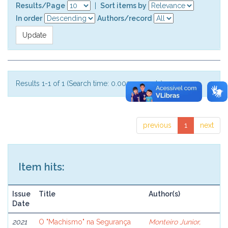
Results/Page
|
Sort items by
In order
Authors/record
Results 1-1 of 1 (Search time: 0.002 seconds).
previous
1
next
Item hits:
Issue
Title
Author(s)
Date
2021
O "Machismo" na Segurança
Monteiro Junior,