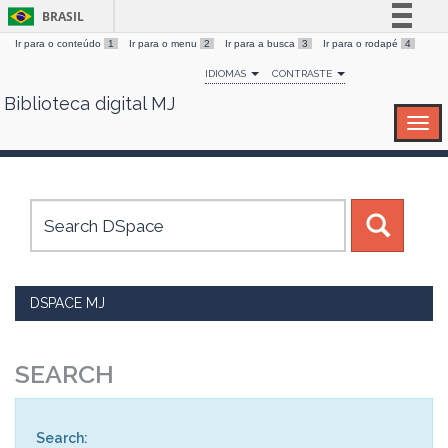
BRASIL
Ir para o conteúdo
1
Ir para o menu
2
Ir para a busca
3
Ir para o rodapé
4
Simplifique!
IDIOMAS
CONTRASTE
Comunica BR
Biblioteca digital MJ
Skip
Participe
navigation
Acesso à informação
Legislação
Canais
DSPACE MJ
SEARCH
Search: