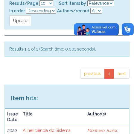
Results/Page
|
Sort items by
In order
Authors/record
Results 1-1 of 1 (Search time: 0.001 seconds).
previous
1
next
Item hits:
Issue
Title
Author(s)
Date
2020
A Ineficiência do Sistema
Monteiro Junior,