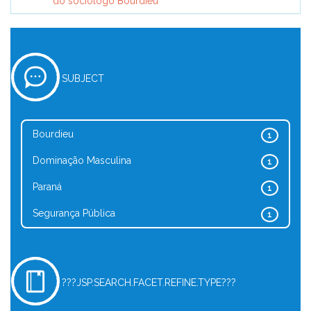
do sociólogo Bourdieu
SUBJECT
Bourdieu
1
Dominação Masculina
1
Paraná
1
Segurança Pública
1
???JSP.SEARCH.FACET.REFINE.TYPE???