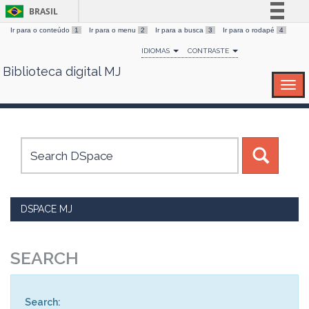
BRASIL
Ir para o conteúdo
1
Ir para o menu
2
Ir para a busca
3
Ir para o rodapé
4
Simplifique!
IDIOMAS
CONTRASTE
Comunica BR
Biblioteca digital MJ
Skip
Participe
navigation
Acesso à informação
Legislação
Canais
DSPACE MJ
SEARCH
Search: