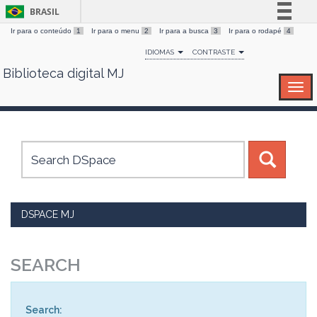
BRASIL
Ir para o conteúdo
1
Ir para o menu
2
Ir para a busca
3
Ir para o rodapé
4
Simplifique!
IDIOMAS
CONTRASTE
Comunica BR
Biblioteca digital MJ
Skip
Participe
navigation
Acesso à informação
Legislação
Canais
DSPACE MJ
SEARCH
Search: