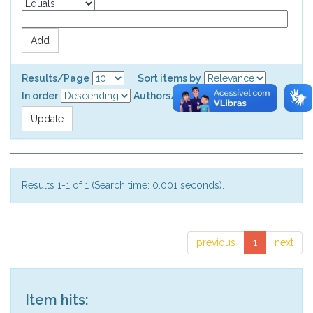
Results/Page
|
Sort items by
In order
Authors/record
Results 1-1 of 1 (Search time: 0.001 seconds).
previous
1
next
Item hits: