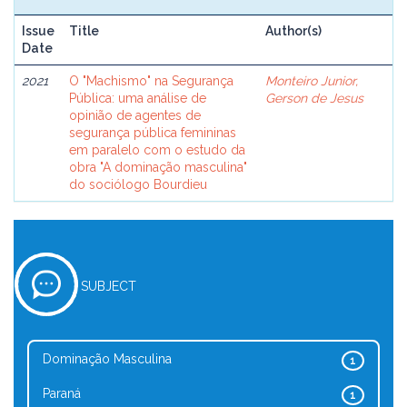
Issue
Title
Author(s)
Date
2021
O "Machismo" na Segurança
Monteiro Junior,
Pública: uma análise de
Gerson de Jesus
opinião de agentes de
segurança pública femininas
em paralelo com o estudo da
obra "A dominação masculina"
do sociólogo Bourdieu
SUBJECT
Dominação Masculina
1
Paraná
1