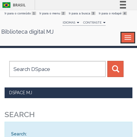
BRASIL
Ir para o conteúdo
1
Ir para o menu
2
Ir para a busca
3
Ir para o rodapé
4
Simplifique!
IDIOMAS
CONTRASTE
Comunica BR
Biblioteca digital MJ
Skip
Participe
navigation
Acesso à informação
Legislação
Canais
DSPACE MJ
SEARCH
Search: