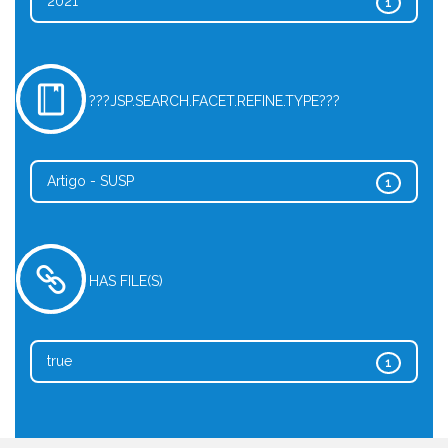
2021
1
???JSP.SEARCH.FACET.REFINE.TYPE???
Artigo - SUSP
1
HAS FILE(S)
true
1