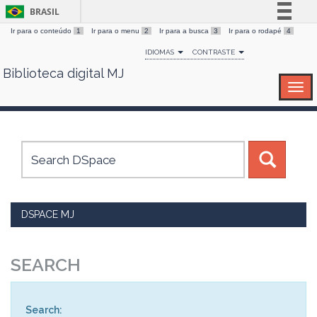
BRASIL
Ir para o conteúdo
1
Ir para o menu
2
Ir para a busca
3
Ir para o rodapé
4
Simplifique!
IDIOMAS
CONTRASTE
Comunica BR
Biblioteca digital MJ
Skip
Participe
navigation
Acesso à informação
Legislação
Canais
DSPACE MJ
SEARCH
Search: