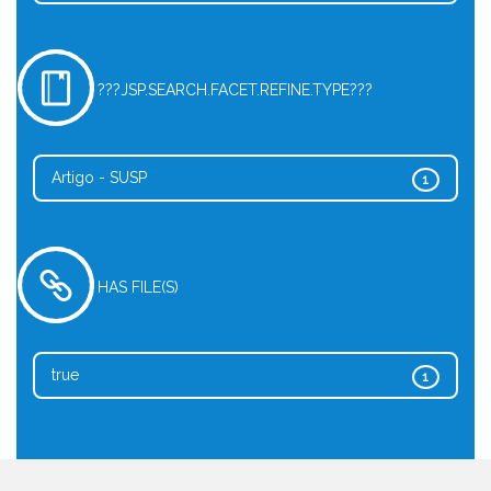
???JSP.SEARCH.FACET.REFINE.TYPE???
Artigo - SUSP
1
HAS FILE(S)
true
1