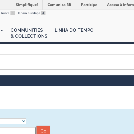
Simplifique!
Comunica BR
Participe
Acesso à infor
 a busca
3
Ir para o rodapé
4
COMMUNITIES
LINHA DO TEMPO
& COLLECTIONS