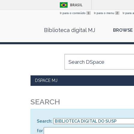
BRASIL
Ir para o conteúdo
1
Ir para o menu
2
Ir para
Skip
Biblioteca digital MJ
BROWSE
navigation
DSPACE MJ
SEARCH
Search:
for