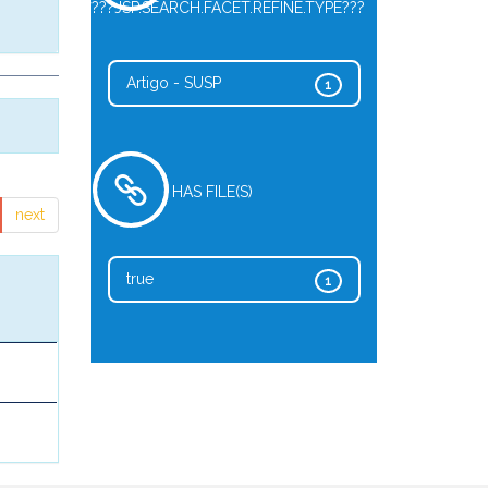
???JSP.SEARCH.FACET.REFINE.TYPE???
Artigo - SUSP
1
HAS FILE(S)
next
true
1