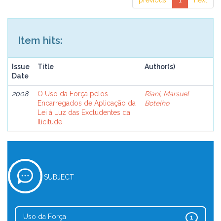
previous
1
next
Item hits:
Issue
Title
Author(s)
Date
2008
O Uso da Força pelos
Riani, Marsuel
Encarregados de Aplicação da
Botelho
Lei à Luz das Excludentes da
Ilicitude
SUBJECT
Uso da Força
1