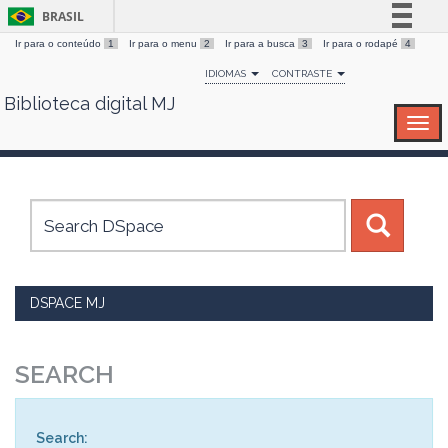
BRASIL
Ir para o conteúdo
1
Ir para o menu
2
Ir para a busca
3
Ir para o rodapé
4
Simplifique!
IDIOMAS
CONTRASTE
Comunica BR
Biblioteca digital MJ
Skip
Participe
navigation
Acesso à informação
Legislação
Canais
DSPACE MJ
SEARCH
Search: