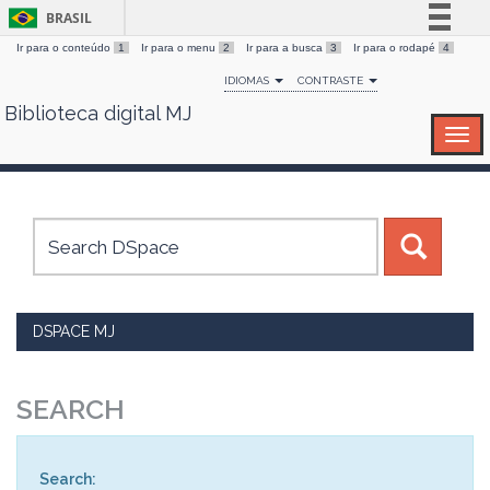
BRASIL
Ir para o conteúdo
1
Ir para o menu
2
Ir para a busca
3
Ir para o rodapé
4
Simplifique!
IDIOMAS
CONTRASTE
Comunica BR
Biblioteca digital MJ
Skip
Participe
navigation
Acesso à informação
Legislação
Canais
DSPACE MJ
SEARCH
Search: