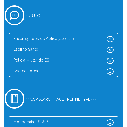
SUBJECT
Encarregados de Aplicação da Lei
1
Espírito Santo
1
Polícia Militar do ES
1
Uso da Força
1
???JSP.SEARCH.FACET.REFINE.TYPE???
Monografia - SUSP
1