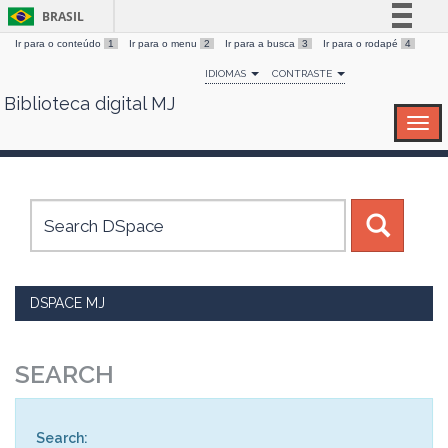
BRASIL
Ir para o conteúdo
1
Ir para o menu
2
Ir para a busca
3
Ir para o rodapé
4
Simplifique!
IDIOMAS
CONTRASTE
Comunica BR
Biblioteca digital MJ
Skip
Participe
navigation
Acesso à informação
Legislação
Canais
DSPACE MJ
SEARCH
Search: