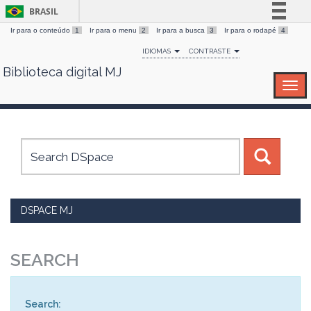
BRASIL
Ir para o conteúdo
1
Ir para o menu
2
Ir para a busca
3
Ir para o rodapé
4
Simplifique!
IDIOMAS
CONTRASTE
Comunica BR
Biblioteca digital MJ
Skip
Participe
navigation
Acesso à informação
Legislação
Canais
DSPACE MJ
SEARCH
Search: