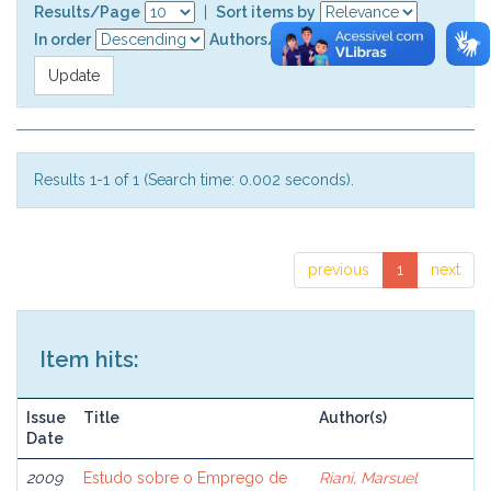
Results/Page
|
Sort items by
In order
Authors/record
Results 1-1 of 1 (Search time: 0.002 seconds).
previous
1
next
Item hits:
Issue
Title
Author(s)
Date
2009
Estudo sobre o Emprego de
Riani, Marsuel