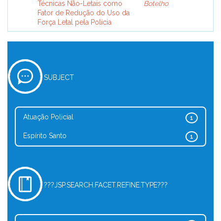
Técnicas Não-Letais como
Botelho
Fator de Redução do Uso da
Força Letal pela Polícia
SUBJECT
Atuação Policial
1
Espírito Santo
1
???JSP.SEARCH.FACET.REFINE.TYPE???