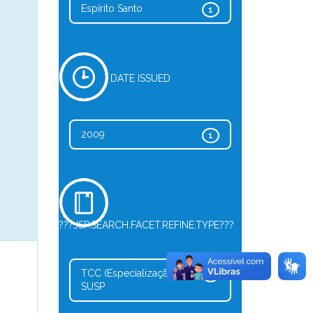
Espírito Santo
1
DATE ISSUED
2009
1
???JSP.SEARCH.FACET.REFINE.TYPE???
TCC (Especialização) -
1
SUSP