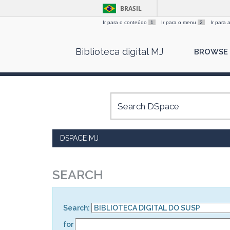
BRASIL
Ir para o conteúdo
1
Ir para o menu
2
Ir para
Skip
Biblioteca digital MJ
BROWSE
navigation
DSPACE MJ
SEARCH
Search:
for