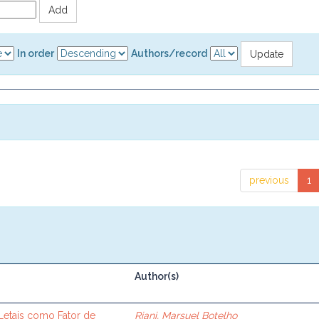
In order
Authors/record
previous
1
Author(s)
etais como Fator de
Riani, Marsuel Botelho