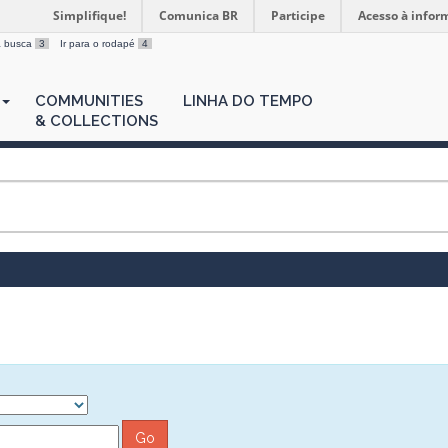
Simplifique!
Comunica BR
Participe
Acesso à infor
 a busca
3
Ir para o rodapé
4
COMMUNITIES
LINHA DO TEMPO
& COLLECTIONS