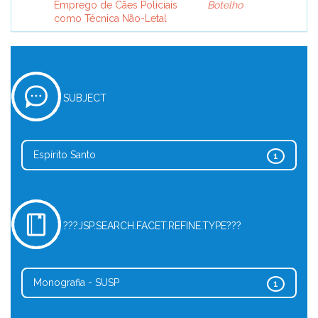
Emprego de Cães Policiais
Botelho
como Técnica Não-Letal
SUBJECT
Espírito Santo
1
???JSP.SEARCH.FACET.REFINE.TYPE???
Monografia - SUSP
1