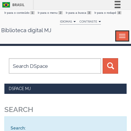
BRASIL
Ir para o conteúdo
1
Ir para o menu
2
Ir para a busca
3
Ir para o rodapé
4
Simplifique!
IDIOMAS
CONTRASTE
Comunica BR
Biblioteca digital MJ
Skip
Participe
navigation
Acesso à informação
Legislação
Canais
DSPACE MJ
SEARCH
Search: