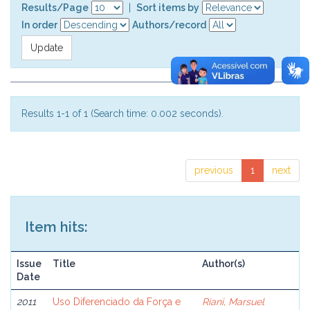
Results/Page
|
Sort items by
In order
Authors/record
Results 1-1 of 1 (Search time: 0.002 seconds).
previous
1
next
Item hits:
Issue
Title
Author(s)
Date
2011
Uso Diferenciado da Força e
Riani, Marsuel