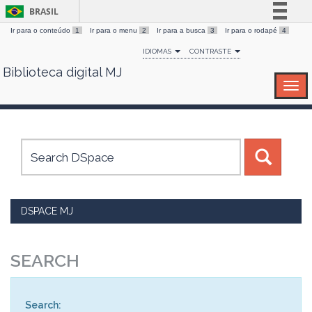
BRASIL
Ir para o conteúdo
1
Ir para o menu
2
Ir para a busca
3
Ir para o rodapé
4
Simplifique!
IDIOMAS
CONTRASTE
Comunica BR
Biblioteca digital MJ
Skip
Participe
navigation
Acesso à informação
Legislação
Canais
DSPACE MJ
SEARCH
Search: