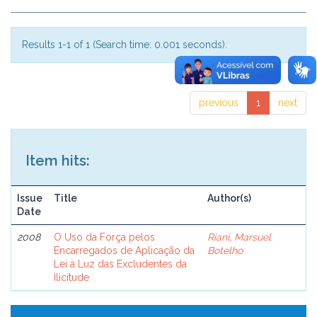
Results 1-1 of 1 (Search time: 0.001 seconds).
previous
1
next
Item hits:
Issue
Title
Author(s)
Date
2008
O Uso da Força pelos
Riani, Marsuel
Encarregados de Aplicação da
Botelho
Lei à Luz das Excludentes da
Ilicitude