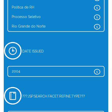
Política de RH
1
Processo Seletivo
1
Rio Grande do Norte
1
DATE ISSUED
2004
1
???JSP.SEARCH.FACET.REFINE.TYPE???