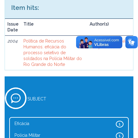
Item hits:
Issue
Title
Author(s)
Date
2004
Política de Recursos
Santos Júnior, Stênio
Humanos: eficácia do
Gonçalo dos
processo seletivo de
soldados na Polícia Militar do
Rio Grande do Norte
SUBJECT
Eficácia
1
Polícia Militar
1