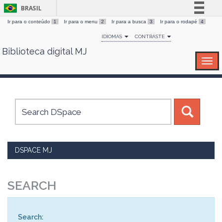
BRASIL
Ir para o conteúdo
1
Ir para o menu
2
Ir para a busca
3
Ir para o rodapé
4
Simplifique!
IDIOMAS
CONTRASTE
Comunica BR
Biblioteca digital MJ
Skip
Participe
navigation
Acesso à informação
Legislação
Canais
DSPACE MJ
SEARCH
Search: