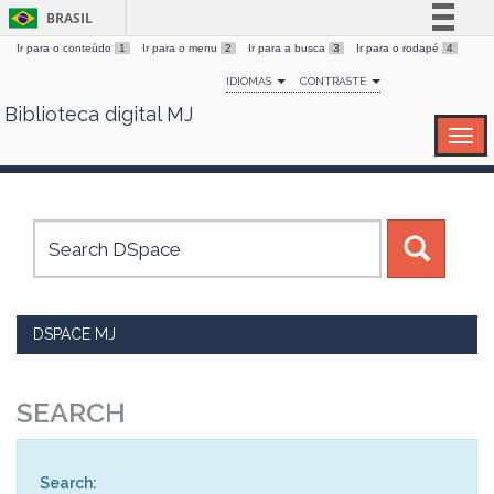
BRASIL
Ir para o conteúdo
1
Ir para o menu
2
Ir para a busca
3
Ir para o rodapé
4
Simplifique!
IDIOMAS
CONTRASTE
Comunica BR
Biblioteca digital MJ
Skip
Participe
navigation
Acesso à informação
Legislação
Canais
DSPACE MJ
SEARCH
Search: