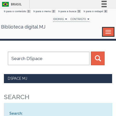
BRASIL
Ir para o conteúdo
1
Ir para o menu
2
Ir para a busca
3
Ir para o rodapé
4
Simplifique!
IDIOMAS
CONTRASTE
Comunica BR
Biblioteca digital MJ
Skip
Participe
navigation
Acesso à informação
Legislação
Canais
DSPACE MJ
SEARCH
Search: