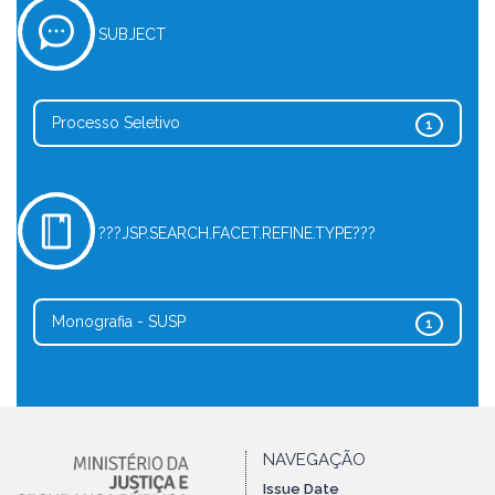
SUBJECT
Processo Seletivo
1
???JSP.SEARCH.FACET.REFINE.TYPE???
Monografia - SUSP
1
NAVEGAÇÃO
Issue Date