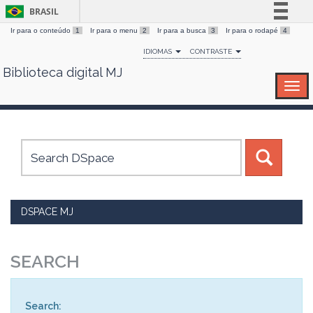
BRASIL
Ir para o conteúdo
1
Ir para o menu
2
Ir para a busca
3
Ir para o rodapé
4
Simplifique!
IDIOMAS
CONTRASTE
Comunica BR
Biblioteca digital MJ
Skip
Participe
navigation
Acesso à informação
Legislação
Canais
DSPACE MJ
SEARCH
Search: