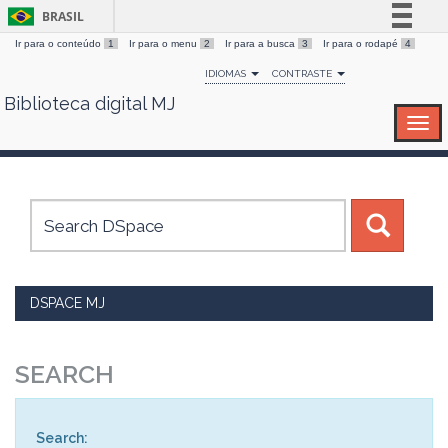
BRASIL
Ir para o conteúdo
1
Ir para o menu
2
Ir para a busca
3
Ir para o rodapé
4
Simplifique!
IDIOMAS
CONTRASTE
Comunica BR
Biblioteca digital MJ
Skip
Participe
navigation
Acesso à informação
Legislação
Canais
DSPACE MJ
SEARCH
Search: