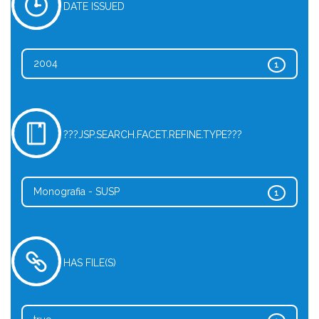
DATE ISSUED
2004
1
???JSP.SEARCH.FACET.REFINE.TYPE???
Monografia - SUSP
1
HAS FILE(S)