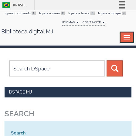
BRASIL
Ir para o conteúdo
1
Ir para o menu
2
Ir para a busca
3
Ir para o rodapé
4
Simplifique!
IDIOMAS
CONTRASTE
Comunica BR
Biblioteca digital MJ
Skip
Participe
navigation
Acesso à informação
Legislação
Canais
DSPACE MJ
SEARCH
Search: