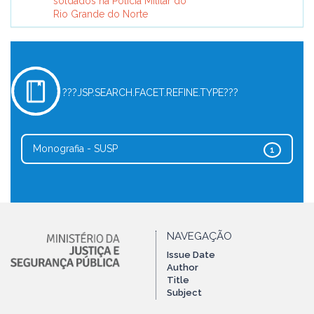
soldados na Polícia Militar do
Rio Grande do Norte
???JSP.SEARCH.FACET.REFINE.TYPE???
Monografia - SUSP
1
NAVEGAÇÃO
Issue Date
Author
Title
Subject