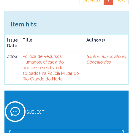
previous
1
next
Item hits:
Issue
Title
Author(s)
Date
2004
Política de Recursos
Santos Júnior, Stênio
Humanos: eficácia do
Gonçalo dos
processo seletivo de
soldados na Polícia Militar do
Rio Grande do Norte
SUBJECT