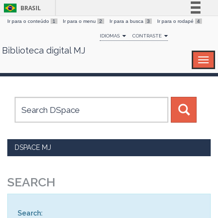
BRASIL
Ir para o conteúdo
1
Ir para o menu
2
Ir para a busca
3
Ir para o rodapé
4
Simplifique!
IDIOMAS
CONTRASTE
Comunica BR
Biblioteca digital MJ
Skip
Participe
navigation
Acesso à informação
Legislação
Canais
DSPACE MJ
SEARCH
Search: