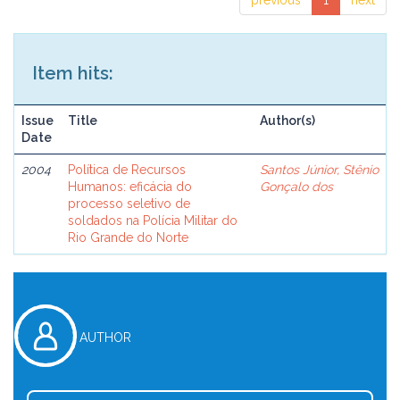
previous
1
next
Item hits:
Issue
Title
Author(s)
Date
2004
Política de Recursos
Santos Júnior, Stênio
Humanos: eficácia do
Gonçalo dos
processo seletivo de
soldados na Polícia Militar do
Rio Grande do Norte
AUTHOR