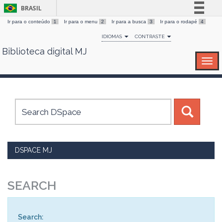
BRASIL
Ir para o conteúdo
1
Ir para o menu
2
Ir para a busca
3
Ir para o rodapé
4
Simplifique!
IDIOMAS
CONTRASTE
Comunica BR
Biblioteca digital MJ
Skip
Participe
navigation
Acesso à informação
Legislação
Canais
DSPACE MJ
SEARCH
Search: