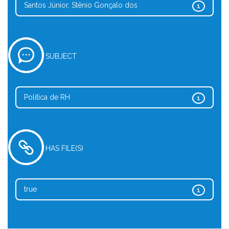
Santos Júnior, Stênio Gonçalo dos
1
SUBJECT
Política de RH
1
HAS FILE(S)
true
1