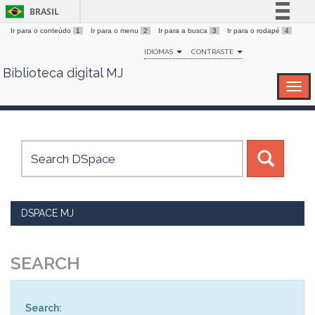
BRASIL
Ir para o conteúdo
1
Ir para o menu
2
Ir para a busca
3
Ir para o rodapé
4
Simplifique!
IDIOMAS
CONTRASTE
Comunica BR
Biblioteca digital MJ
Skip
Participe
navigation
Acesso à informação
Legislação
Canais
DSPACE MJ
SEARCH
Search: