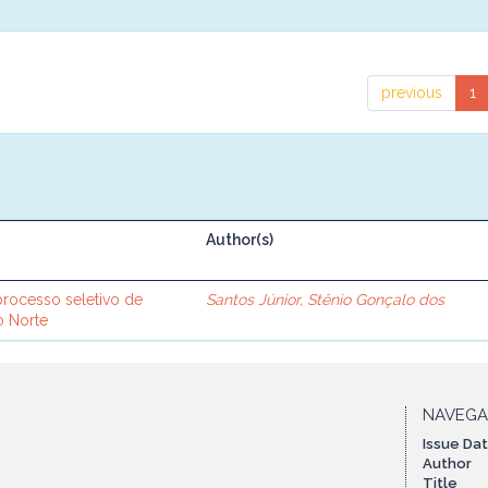
previous
1
Author(s)
processo seletivo de
Santos Júnior, Stênio Gonçalo dos
o Norte
NAVEG
Issue Da
Author
Title