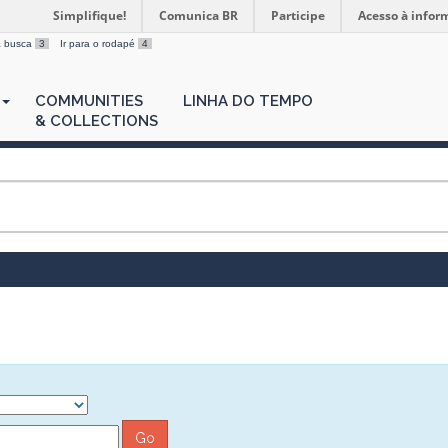
Simplifique!
Comunica BR
Participe
Acesso à infor
 a busca
3
Ir para o rodapé
4
COMMUNITIES
LINHA DO TEMPO
& COLLECTIONS