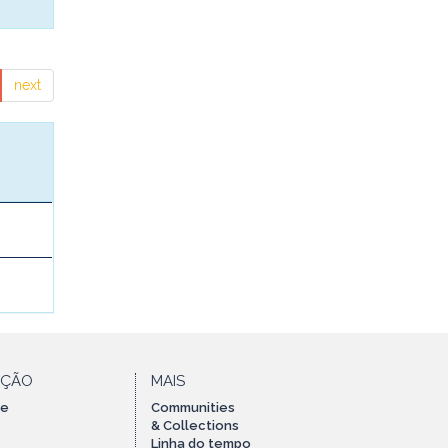
next
AÇÃO
MAIS
te
Communities
& Collections
Linha do tempo