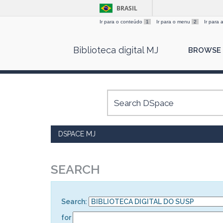
BRASIL
Ir para o conteúdo
1
Ir para o menu
2
Ir para
Skip
Biblioteca digital MJ
BROWSE
navigation
DSPACE MJ
SEARCH
Search:
for