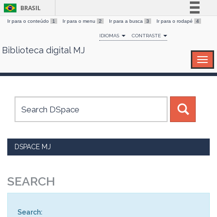
BRASIL
Ir para o conteúdo
1
Ir para o menu
2
Ir para a busca
3
Ir para o rodapé
4
Simplifique!
IDIOMAS
CONTRASTE
Comunica BR
Biblioteca digital MJ
Skip
Participe
navigation
Acesso à informação
Legislação
Canais
DSPACE MJ
SEARCH
Search: