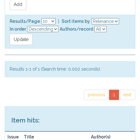
Results/Page
|
Sort items by
In order
Authors/record
Results 1-1 of 1 (Search time: 0.002 seconds).
previous
1
next
Item hits:
Issue
Title
Author(s)