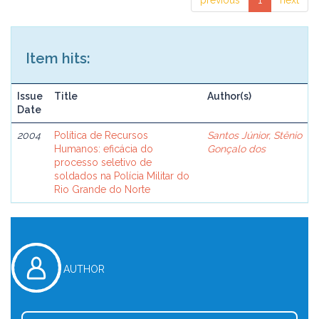
previous
1
next
Item hits:
Issue
Title
Author(s)
Date
2004
Política de Recursos
Santos Júnior, Stênio
Humanos: eficácia do
Gonçalo dos
processo seletivo de
soldados na Polícia Militar do
Rio Grande do Norte
AUTHOR