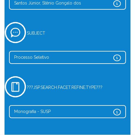
Santos Júnior, Stênio Gonçalo dos
1
SUBJECT
Processo Seletivo
1
???JSP.SEARCH.FACET.REFINE.TYPE???
Monografia - SUSP
1