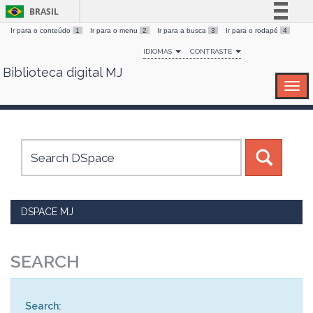
BRASIL
Ir para o conteúdo
1
Ir para o menu
2
Ir para a busca
3
Ir para o rodapé
4
Simplifique!
IDIOMAS
CONTRASTE
Comunica BR
Biblioteca digital MJ
Skip
Participe
navigation
Acesso à informação
Legislação
Canais
DSPACE MJ
SEARCH
Search: