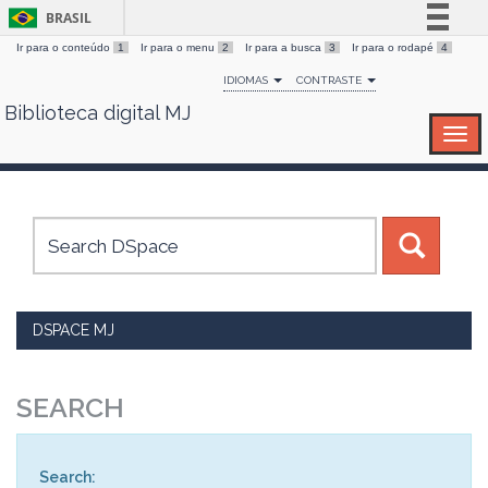
BRASIL
Ir para o conteúdo
1
Ir para o menu
2
Ir para a busca
3
Ir para o rodapé
4
Simplifique!
IDIOMAS
CONTRASTE
Comunica BR
Biblioteca digital MJ
Skip
Participe
navigation
Acesso à informação
Legislação
Canais
DSPACE MJ
SEARCH
Search: