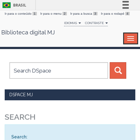
BRASIL
Ir para o conteúdo
1
Ir para o menu
2
Ir para a busca
3
Ir para o rodapé
4
Simplifique!
IDIOMAS
CONTRASTE
Comunica BR
Biblioteca digital MJ
Skip
Participe
navigation
Acesso à informação
Legislação
Canais
DSPACE MJ
SEARCH
Search: