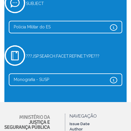
SUBJECT
Polícia Militar do ES
1
???JSP.SEARCH.FACET.REFINE.TYPE???
Monografia - SUSP
1
NAVEGAÇÃO
Issue Date
Author