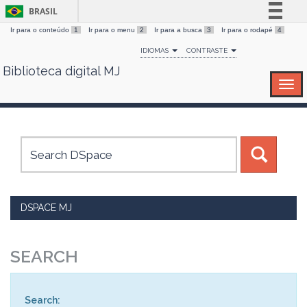
BRASIL
Ir para o conteúdo
1
Ir para o menu
2
Ir para a busca
3
Ir para o rodapé
4
Simplifique!
IDIOMAS
CONTRASTE
Comunica BR
Biblioteca digital MJ
Skip
Participe
navigation
Acesso à informação
Legislação
Canais
DSPACE MJ
SEARCH
Search: