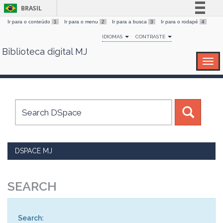
BRASIL
Ir para o conteúdo
1
Ir para o menu
2
Ir para a busca
3
Ir para o rodapé
4
Simplifique!
IDIOMAS
CONTRASTE
Comunica BR
Biblioteca digital MJ
Skip
Participe
navigation
Acesso à informação
Legislação
Canais
DSPACE MJ
SEARCH
Search: