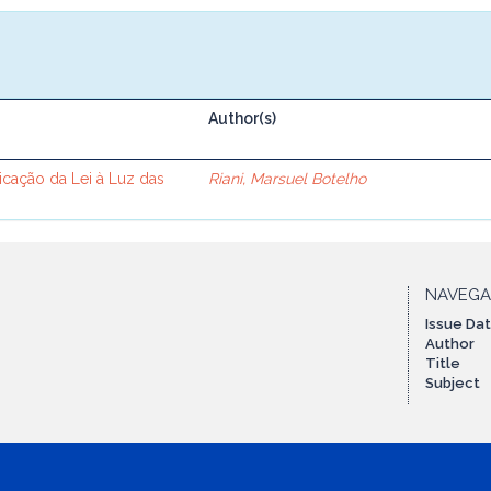
Author(s)
cação da Lei à Luz das
Riani, Marsuel Botelho
NAVEG
Issue Da
Author
Title
Subject