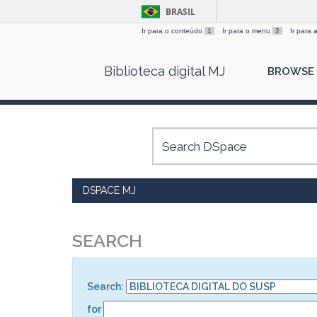
BRASIL
Ir para o conteúdo
1
Ir para o menu
2
Ir para
Skip
Biblioteca digital MJ
BROWSE
navigation
DSPACE MJ
SEARCH
Search:
for