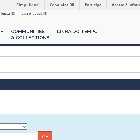
Simplifique!
Comunica BR
Participe
Acesso à infor
 a busca
3
Ir para o rodapé
4
COMMUNITIES
LINHA DO TEMPO
& COLLECTIONS