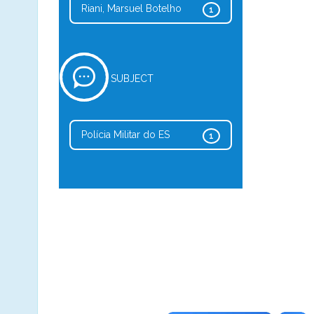
Riani, Marsuel Botelho
1
SUBJECT
Polícia Militar do ES
1