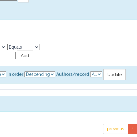
In order
Authors/record
previous
1