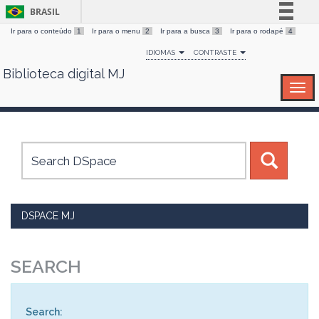
BRASIL
Ir para o conteúdo
1
Ir para o menu
2
Ir para a busca
3
Ir para o rodapé
4
Simplifique!
IDIOMAS
CONTRASTE
Comunica BR
Biblioteca digital MJ
Skip
Participe
navigation
Acesso à informação
Legislação
Canais
DSPACE MJ
SEARCH
Search: