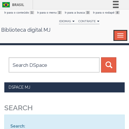
BRASIL
Ir para o conteúdo
1
Ir para o menu
2
Ir para a busca
3
Ir para o rodapé
4
Simplifique!
IDIOMAS
CONTRASTE
Comunica BR
Biblioteca digital MJ
Skip
Participe
navigation
Acesso à informação
Legislação
Canais
DSPACE MJ
SEARCH
Search: