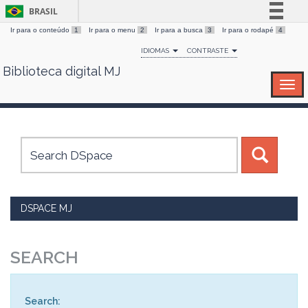
BRASIL
Ir para o conteúdo
1
Ir para o menu
2
Ir para a busca
3
Ir para o rodapé
4
Simplifique!
IDIOMAS
CONTRASTE
Comunica BR
Biblioteca digital MJ
Skip
Participe
navigation
Acesso à informação
Legislação
Canais
DSPACE MJ
SEARCH
Search: