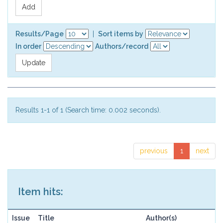
Results/Page
|
Sort items by
In order
Authors/record
Results 1-1 of 1 (Search time: 0.002 seconds).
previous
1
next
Item hits:
Issue
Title
Author(s)