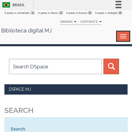
BRASIL
Ir para o conteúdo
1
Ir para o menu
2
Ir para a busca
3
Ir para o rodapé
4
Simplifique!
IDIOMAS
CONTRASTE
Comunica BR
Biblioteca digital MJ
Skip
Participe
navigation
Acesso à informação
Legislação
Canais
DSPACE MJ
SEARCH
Search: