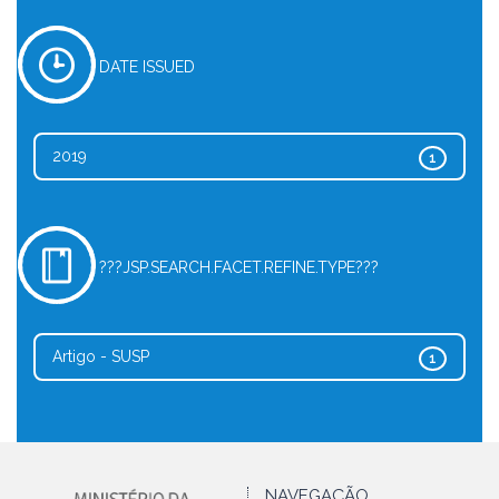
DATE ISSUED
2019
1
???JSP.SEARCH.FACET.REFINE.TYPE???
Artigo - SUSP
1
NAVEGAÇÃO