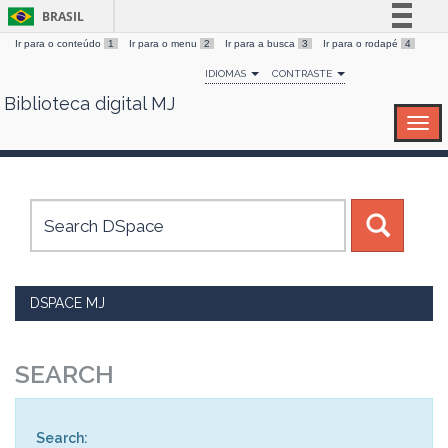
BRASIL
Ir para o conteúdo
1
Ir para o menu
2
Ir para a busca
3
Ir para o rodapé
4
Simplifique!
IDIOMAS
CONTRASTE
Comunica BR
Biblioteca digital MJ
Skip
Participe
navigation
Acesso à informação
Legislação
Canais
DSPACE MJ
SEARCH
Search: