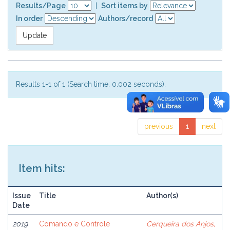
Results/Page
|
Sort items by
In order
Authors/record
Results 1-1 of 1 (Search time: 0.002 seconds).
previous
1
next
Item hits:
Issue
Title
Author(s)
Date
2019
Comando e Controle
Cerqueira dos Anjos,